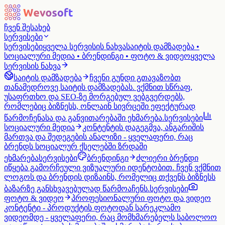
ᲩᲕᲔᲜ ᲨᲔᲡᲐᲮᲔᲑ
ᲡᲔᲠᲕᲘᲡᲔᲑᲘ
ᲡᲔᲠᲕᲘᲡᲔᲑᲘ
ყველა სერვისის ნახვა
საიტის დამზადება •
სოციალური მედია • ბრენდინგი • ფოტო & ვიდეო
ყველა
სერვისის ნახვა
საიტის დამზადება
ჩვენი გუნდი გთავაზობთ
თანამედროვე საიტის დამზადებას. ვქმნით სწრაფ,
უსაფრთხო და SEO-ზე მორგებულ ვებგვერდებს,
რომლებიც ბიზნესს, ონლაინ სივრცეში ეფექტურად
წარმოჩენასა და განვითარებაში ეხმარება.
ᲡᲔᲠᲕᲘᲡᲔᲑᲘ
სოციალური მედია
კონტენტის დაგეგმვა, ანგარიშის
მართვა და შედეგების ანალიზი - ყველაფერი, რაც
ბრენდს სოციალურ ქსელებში ზრდაში
ეხმარება
ᲡᲔᲠᲕᲘᲡᲔᲑᲘ
ბრენდინგი
ძლიერი ბრენდი
იწყება გამორჩეული ვიზუალური იდენტობით. ჩვენ ვქმნით
ლოგოს და ბრენდის დიზაინს, რომელიც თქვენს ბიზნესს
ბაზარზე განსხვავებულად წარმოაჩენს.
ᲡᲔᲠᲕᲘᲡᲔᲑᲘ
ფოტო & ვიდეო
პროფესიონალური ფოტო და ვიდეო
კონტენტი - პროდუქტის ფოტოდან სარეკლამო
ვიდეომდე - ყველაფერი, რაც მომხმარებელს საბოლოო