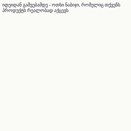
იდეიდან გაშვებამდე - ოთხი ნაბიჯი, რომელიც თქვენს
პროდუქტს რეალობად აქცევს
01
იდეა
განვიხილავთ თქვენს ხედვას, მიზნებსა და სამიზნე
აუდიტორიას.
02
სტრატეგია
ვქმნით დეტალურ გეგმას, ტექნოლოგიურ სტეკსა და
პროექტის roadmap-ს.
03